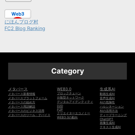
にほんブログ村
FC2 Blog Ranking
Category
メタバース
WEB3.0
生成系AI
ブロックチェーン
メタバース新着情報
動画生成AI
分散型ネットワーク
メタバースプラットフォーム
音声生成AI
デジタルアイデンティティ
メタバースの始め方
AIの危険性
D2D
メタバース用語解説
ハルシネーション
P2P
メタバースのビジネス活用
AIの活用方法
クリエイターエコノミー
メタバースのツール・デバイス
ディープラーニング
WEB3.0の動向
ChatGPT
画像生成AI
テキスト生成AI