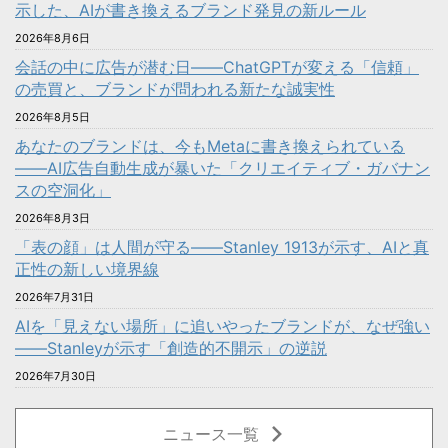
示した、AIが書き換えるブランド発見の新ルール
2026年8月6日
会話の中に広告が潜む日——ChatGPTが変える「信頼」
の売買と、ブランドが問われる新たな誠実性
2026年8月5日
あなたのブランドは、今もMetaに書き換えられている
——AI広告自動生成が暴いた「クリエイティブ・ガバナン
スの空洞化」
2026年8月3日
「表の顔」は人間が守る――Stanley 1913が示す、AIと真
正性の新しい境界線
2026年7月31日
AIを「見えない場所」に追いやったブランドが、なぜ強い
——Stanleyが示す「創造的不開示」の逆説
2026年7月30日
ニュース一覧