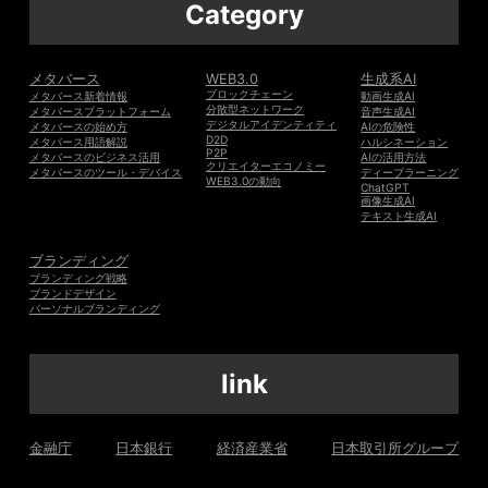
Category
メタバース
WEB3.0
生成系AI
ブロックチェーン
メタバース新着情報
動画生成AI
分散型ネットワーク
メタバースプラットフォーム
音声生成AI
デジタルアイデンティティ
メタバースの始め方
AIの危険性
D2D
メタバース用語解説
ハルシネーション
P2P
メタバースのビジネス活用
AIの活用方法
クリエイターエコノミー
メタバースのツール・デバイス
ディープラーニング
WEB3.0の動向
ChatGPT
画像生成AI
テキスト生成AI
ブランディング
ブランディング戦略
ブランドデザイン
パーソナルブランディング
link
金融庁
日本銀行
経済産業省
日本取引所グループ