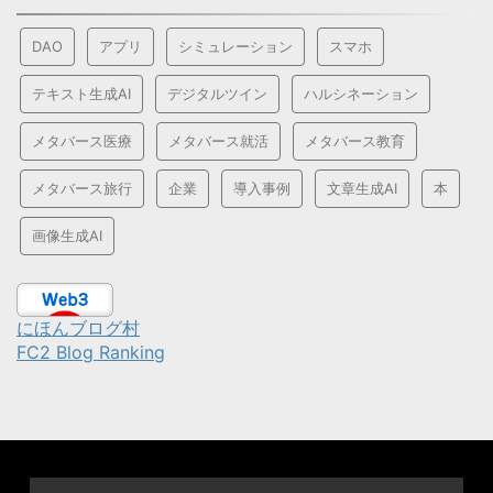
DAO
アプリ
シミュレーション
スマホ
テキスト生成AI
デジタルツイン
ハルシネーション
メタバース医療
メタバース就活
メタバース教育
メタバース旅行
企業
導入事例
文章生成AI
本
画像生成AI
にほんブログ村
FC2 Blog Ranking