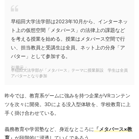
早稲田大学法学部は2023年10月から、インターネッ
ト上の仮想空間「メタバース」の法律上の課題など
を考える授業を始める。授業はメタバース空間で行
い、担当教員と受講生は全員、ネット上の分身「ア
バター」として参加する。
引用元：
早稲田大法学部が「メタバース」テーマに授業新設 学生は全員
アバターとなり参加
昨今では、教育系ゲームに強みを持つ企業がVRコンテン
ツを次々に開発。3Dによる没入型体験を、学校教育に上
手く掛け合わせている。
義務教育や学習塾など、身近なところに
「メタバース×教
育」
が段階的に浸透していくであろう。