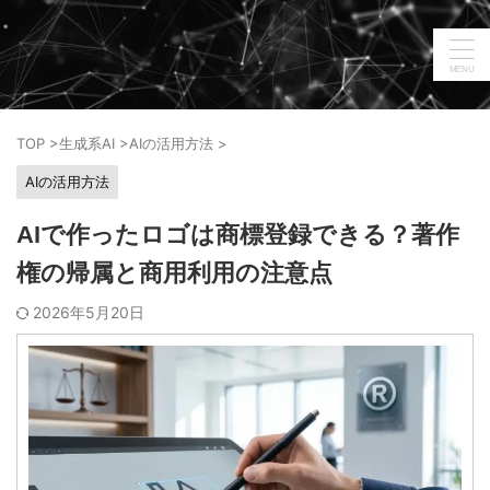
TOP
>
生成系AI
>
AIの活用方法
>
AIの活用方法
AIで作ったロゴは商標登録できる？著作
権の帰属と商用利用の注意点
2026年5月20日