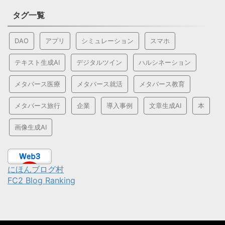
タグ一覧
DAO
アプリ
シミュレーション
スマホ
テキスト生成AI
デジタルツイン
ハルシネーション
メタバース医療
メタバース就活
メタバース教育
メタバース旅行
企業
導入事例
文章生成AI
本
画像生成AI
にほんブログ村
FC2 Blog Ranking