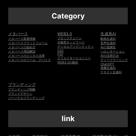
Category
メタバース
WEB3.0
生成系AI
ブロックチェーン
メタバース新着情報
動画生成AI
分散型ネットワーク
メタバースプラットフォーム
音声生成AI
デジタルアイデンティティ
メタバースの始め方
AIの危険性
D2D
メタバース用語解説
ハルシネーション
P2P
メタバースのビジネス活用
AIの活用方法
クリエイターエコノミー
メタバースのツール・デバイス
ディープラーニング
WEB3.0の動向
ChatGPT
画像生成AI
テキスト生成AI
ブランディング
ブランディング戦略
ブランドデザイン
パーソナルブランディング
link